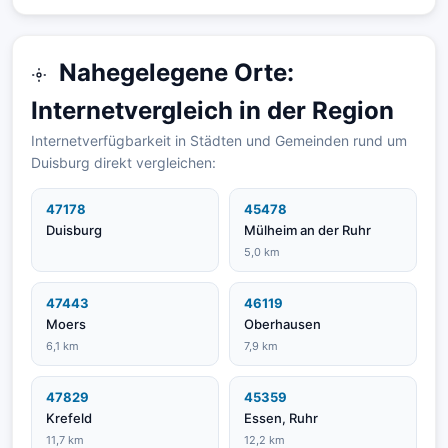
Nahegelegene Orte:
Internetvergleich in der Region
Internetverfügbarkeit in Städten und Gemeinden rund um
Duisburg direkt vergleichen:
47178
45478
Duisburg
Mülheim an der Ruhr
5,0 km
47443
46119
Moers
Oberhausen
6,1 km
7,9 km
47829
45359
Krefeld
Essen, Ruhr
11,7 km
12,2 km