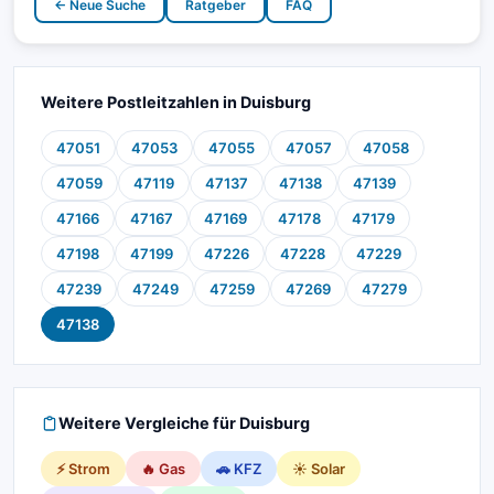
← Neue Suche
Ratgeber
FAQ
Weitere Postleitzahlen in Duisburg
47051
47053
47055
47057
47058
47059
47119
47137
47138
47139
47166
47167
47169
47178
47179
47198
47199
47226
47228
47229
47239
47249
47259
47269
47279
47138
Weitere Vergleiche für Duisburg
⚡ Strom
🔥 Gas
🚗 KFZ
☀️ Solar