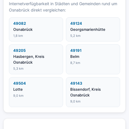
Internetverfügbarkeit in Städten und Gemeinden rund um
Osnabrück direkt vergleichen:
49082
49124
Osnabrück
Georgsmarienhütte
1,8 km
5,2 km
49205
49191
Hasbergen, Kreis
Belm
Osnabrück
8,7 km
5,3 km
49504
49143
Lotte
Bissendorf, Kreis
Osnabrück
9,0 km
9,0 km