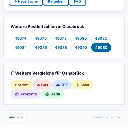
← Neue Suche
Ratgeber
FAQ
Weitere Postleitzahlen in Osnabrück
49074
49076
49078
49080
49082
49084
49086
49088
49090
49080
Weitere Vergleiche für Osnabrück
⚡ Strom
🔥 Gas
🚗 KFZ
☀️ Solar
💳 Girokonto
💰 Kredit
Anzeige
powered by Tariffuxx