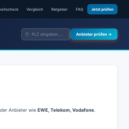
keitscheck
Vergleich
Ratgeber
FAQ
Jetzt prüfen
Anbieter prüfen →
nder Anbieter wie
EWE, Telekom, Vodafone
.