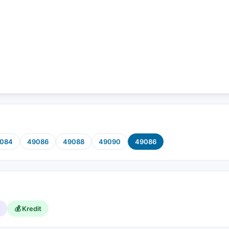
084
49086
49088
49090
49086
💰 Kredit