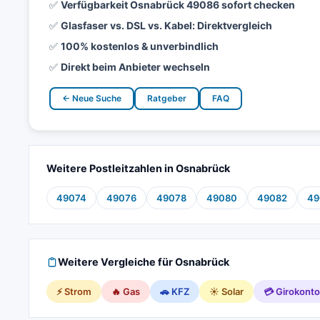
✅
Verfügbarkeit Osnabrück 49086 sofort checken
✅
Glasfaser vs. DSL vs. Kabel: Direktvergleich
✅
100% kostenlos & unverbindlich
✅
Direkt beim Anbieter wechseln
← Neue Suche
Ratgeber
FAQ
Weitere Postleitzahlen in Osnabrück
49074
49076
49078
49080
49082
49
Weitere Vergleiche für Osnabrück
⚡ Strom
🔥 Gas
🚗 KFZ
☀️ Solar
💳 Girokonto