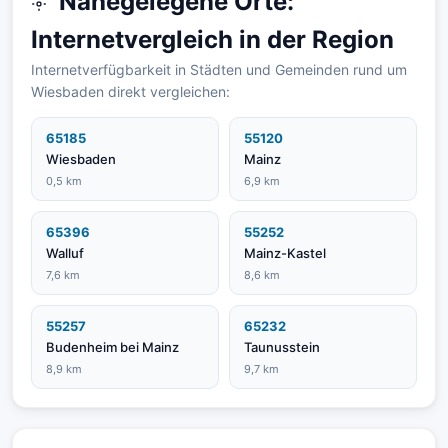
Nahegelegene Orte:
Internetvergleich in der Region
Internetverfügbarkeit in Städten und Gemeinden rund um
Wiesbaden direkt vergleichen:
65185
55120
Wiesbaden
Mainz
0,5 km
6,9 km
65396
55252
Walluf
Mainz-Kastel
7,6 km
8,6 km
55257
65232
Budenheim bei Mainz
Taunusstein
8,9 km
9,7 km