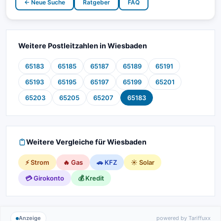
← Neue Suche
Ratgeber
FAQ
Weitere Postleitzahlen in Wiesbaden
65183
65185
65187
65189
65191
65193
65195
65197
65199
65201
65203
65205
65207
65183
Weitere Vergleiche für Wiesbaden
⚡ Strom
🔥 Gas
🚗 KFZ
☀️ Solar
💳 Girokonto
💰 Kredit
Anzeige
powered by Tariffuxx