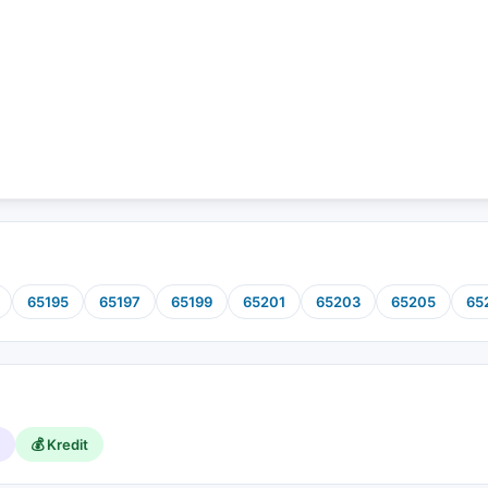
65195
65197
65199
65201
65203
65205
65
💰 Kredit