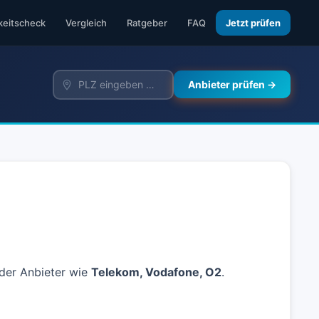
keitscheck
Vergleich
Ratgeber
FAQ
Jetzt prüfen
Anbieter prüfen →
nder Anbieter wie
Telekom, Vodafone, O2
.