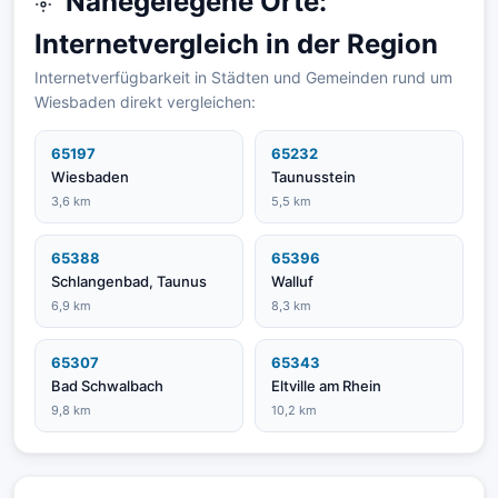
Nahegelegene Orte:
Internetvergleich in der Region
Internetverfügbarkeit in Städten und Gemeinden rund um
Wiesbaden direkt vergleichen:
65197
65232
Wiesbaden
Taunusstein
3,6 km
5,5 km
65388
65396
Schlangenbad, Taunus
Walluf
6,9 km
8,3 km
65307
65343
Bad Schwalbach
Eltville am Rhein
9,8 km
10,2 km