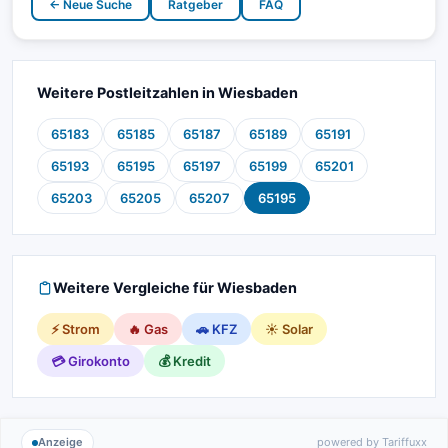
← Neue Suche
Ratgeber
FAQ
Weitere Postleitzahlen in Wiesbaden
65183
65185
65187
65189
65191
65193
65195
65197
65199
65201
65203
65205
65207
65195
Weitere Vergleiche für Wiesbaden
⚡ Strom
🔥 Gas
🚗 KFZ
☀️ Solar
💳 Girokonto
💰 Kredit
Anzeige
powered by Tariffuxx